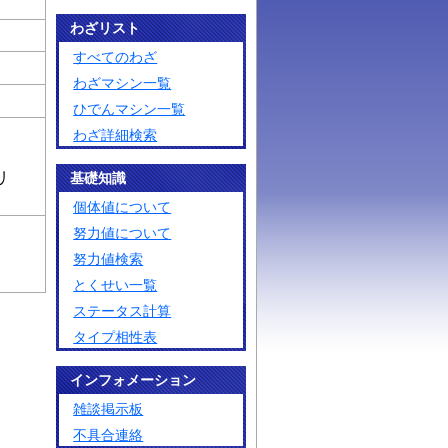
わざリスト
すべてのわざ
わざマシン一覧
ひでんマシン一覧
わざ詳細検索
リ
基礎知識
個体値について
努力値について
努力値検索
とくせい一覧
ステータス計算
タイプ相性表
インフォメーション
雑談掲示板
不具合連絡