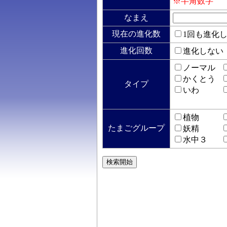
※半角数字
なまえ
現在の進化数
1回も進化
進化回数
進化しない
ノーマル
かくとう
タイプ
いわ
植物
たまごグループ
妖精
水中３