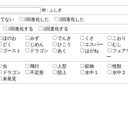
例：ふしぎ
してない
1回進化した
2回進化した
1回進化する
2回進化する
ほのお
みず
でんき
くさ
こおり
どく
じめん
ひこう
エスパー
むし
ゴースト
ドラゴン
あく
はがね
フェア
ー
虫
飛行
人型
鉱物
怪獣
ドラゴン
不定形
陸上
水中１
水中２
未発見