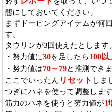
レポート
必ず
を取って、いつ
態にしておいてください。
まずドーピングアイテムが何
す。
タウリンが3回使えたとします
30
100以
・努力値に
を足したら
70～79
・努力値は
と推測でき
リセット
ここでいったん
しま
つぎにハネを使って調整しま
1
筋力のハネを使うと努力値が