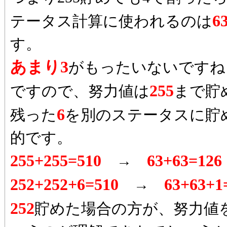
6
テータス計算に使われるのは
す。
あまり3
がもったいないですね
255
ですので、努力値は
まで貯
6
残った
を別のステータスに貯
的です。
255+255=510
63+63=126
→
252+252+6=510
63+63+1
→
252
貯めた場合の方が、努力値