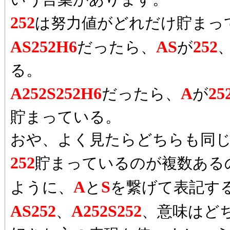
252
は努力値がどれだけ貯まっ
AS252H6
AS
252
だったら、
が
る。
A252S252H6
A
25
だったら、
が
貯まっている。
おや、よく見たらどちらも同
252
貯まっているのが複数ある
A
S
ように、
と
を繋げて表記す
AS252
A252S252
、
、意味はど