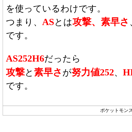
を使っているわけです。
AS
攻撃、素早さ
つまり、
とは
です。
AS252H6
だったら
攻撃
素早さ
努力値252
H
と
が
、
です。
ポケットモン